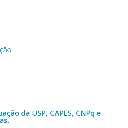
ação
duação da USP, CAPES, CNPq e
as.