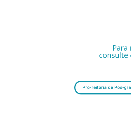
Para 
consulte 
Pró-reitoria de Pós-g