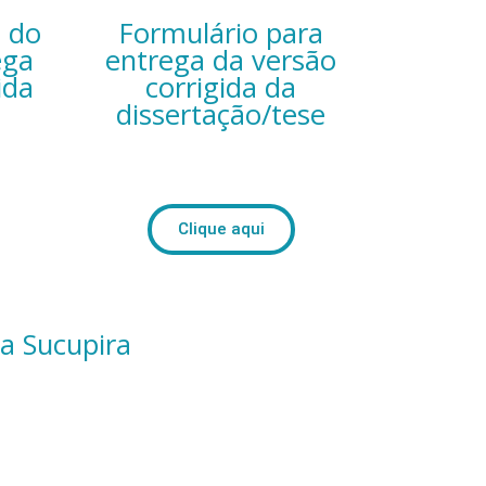
 do
Formulário para
ega
entrega da versão
ida
corrigida da
dissertação/tese
Clique aqui
a Sucupira