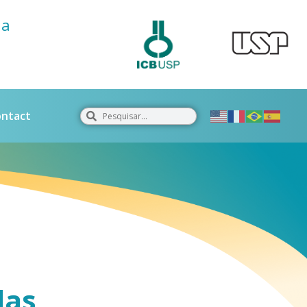
ia
ntact
las