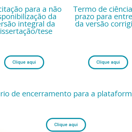
icitação para a não
Termo de ciência
sponibilização da
prazo para entr
rsão integral da
da versão corrig
issertação/tese
Clique aqui
Clique aqui
rio de encerramento para a plataform
Clique aqui