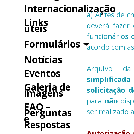
Internacionalização
a) Antes de c
Links
deverá fazer
úteis
funcionários
Formulários
acordo com as
Notícias
Arquivo da 
Eventos
simplificad
Galeria de
solicitação 
imagens
para
não
disp
FAQ –
Perguntas
ser realizado 
e
Respostas
Autorização 