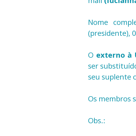
mail
(luciann
Nome complet
(presidente),
O
externo à
ser substituí
seu suplente o
Os membros só
Obs.: