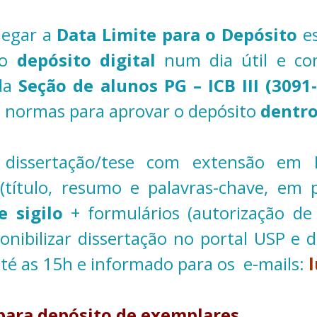
hegar a
Data Limite para o Depósito
es
 o
depósito digital
num dia útil e co
 da
Seção de alunos
PG – ICB III (309
 normas para aprovar o depósito
dentro
dissertação/tese com extensão e
a
(título, resumo e palavras-chave, em 
de sigilo
+ formulários (autorização de
onibilizar dissertação no portal USP e 
até as 15h e informado para os e-mails:
l
para depósito de exemplares