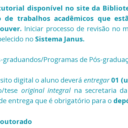
utorial disponível no site da Bibliot
o de trabalhos acadêmicos que es
ouver.
Iniciar processo de revisão no
belecido no
Sistema Janus.
os-graduandos/Programas de Pós-graduaç
ito digital o aluno deverá
entregar
01 (
ão/tese
original integral
na secretaria d
e entrega que é obrigatório para o
depó
Doutorado