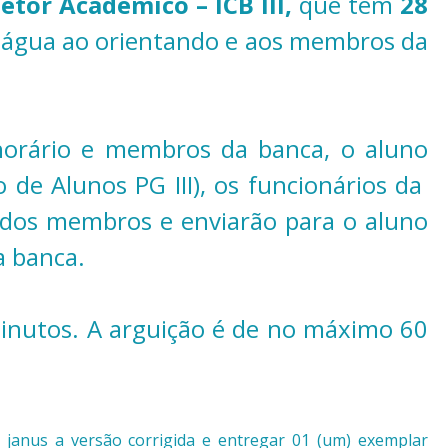
etor Acadêmico – ICB III,
que tem
28
ida água ao orientando e aos membros da
 horário e membros da banca, o aluno
 de Alunos PG III), os funcionários da
o dos membros e enviarão para o aluno
a banca.
inutos. A arguição é de no máximo 60
o janus a versão corrigida e entregar 01 (um) exemplar