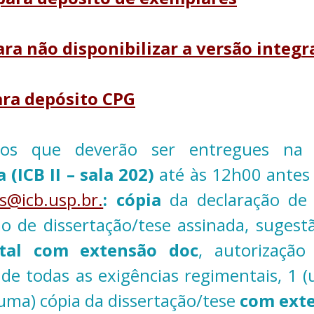
ara não disponibilizar a versão integr
ara depósito CPG
tos que deverão ser entregues n
a
(ICB II – sala 202)
até às 12h00 antes
s@icb.usp.br.
: cópia
da declaração de
ção de dissertação/tese assinada, sug
ital com extensão doc
, autorização
e todas as exigências regimentais, 1 
(uma) cópia da dissertação/tese
com exte