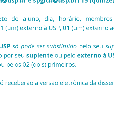
a@usp.br e spgicb@usp.br) 15 (quinze)
o do aluno, dia, horário, membros 
 01 (um) externo à USP, 01 (um) externo 
 USP
só pode ser substituído
pelo seu
sup
do por seu
suplente
ou pelo
externo à U
u pelos 02 (dois) primeiros.
 receberão a versão eletrônica da disse