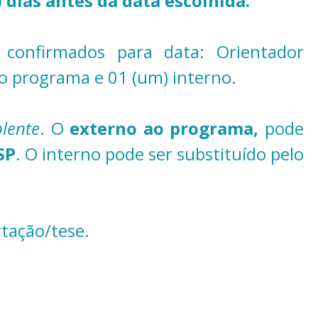
 dias antes da data escolhida.
confirmados para data: Orientador
ao programa e 01 (um) interno.
lente
. O
externo ao programa,
pode
SP
. O interno pode ser substituído pelo
rtação/tese.