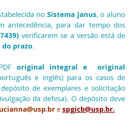
tabelecida no
Sistema Janus
, o aluno
m antecedência, para dar tempo dos
1-7439)
verificarem se a versão está de
 do prazo
.
m PDF
original integral e original
português e inglês) para os casos de
 depósito de exemplares e solicitação
divulgação da defesa). O depósito deve
ucianna@usp.br
e
spgicb@usp.br.