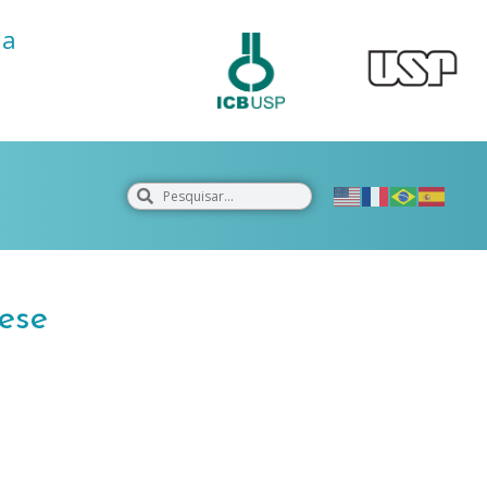
ia
ese