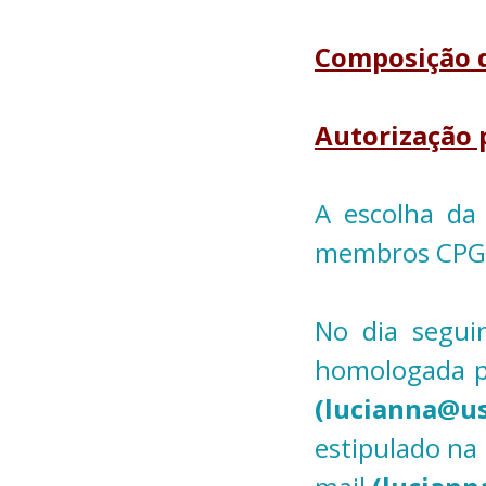
Composição d
Autorização 
A escolha da
membros CPG 
No dia segui
homologada p
(lucianna@u
estipulado na 