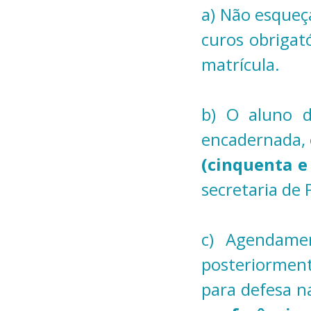
a) Não esqueça
curos obrigat
matrícula.
b) O aluno 
encadernada,
(cinquenta e
secretaria de
c) Agendamen
posteriormen
para defesa n