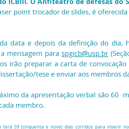
o ICBIII. O
Anfiteatro de defesas do S
aser point trocador de slides, é oferec
da data e depois da definição do dia,
r a mensagem para
spgicb@usp.br
(Seção
os irão preparar a carta de convocaçã
dissertação/tese e enviar aos membros d
áximo da apresentação verbal são 60 m
 cada membro.
 terá 59 (cinquenta e nove) dias corridos para inserir n