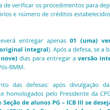
 de verificar os procedimentos para depós
órios e número de créditos estabelecido
deverá entregar apenas
01 (uma) ve
original integral
). Após a defesa, se a 
 nove)
dias para entregar a
versão int
 Pós-BMM.
to das defesas: após divulgação da
te homologados pelo Presidente da CP
a
Seção de alunos PG – ICB III se desej