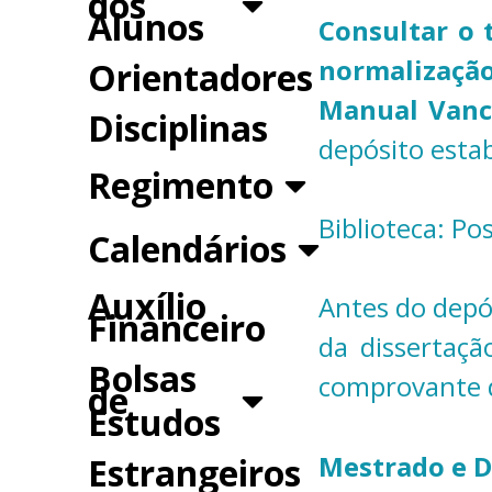
dos
Alunos
Consultar o t
normalizaçã
Orientadores
Manual Vanc
Disciplinas
depósito esta
Regimento
Biblioteca: P
Calendários
Auxílio
Antes do depós
Financeiro
da dissertaç
Bolsas
comprovante d
de
Estudos
Mestrado e 
Estrangeiros