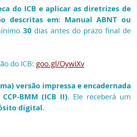
eca do ICB e aplicar as diretrizes de
tão descritas em: Manual ABNT ou
 mínimo
30
dias antes do prazo final de
ão do ICB:
goo.gl/OywiXv
uma) versão impressa e encadernada
a
CCP-BMM (ICB II)
. Ele receberá um
sito digital.