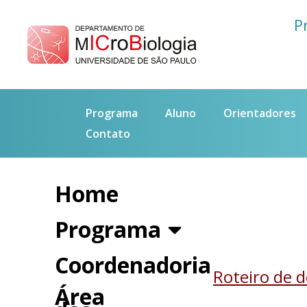
P
Programa
Aluno
Orientadores
Contato
Home
Programa
Coordenadoria
Roteiro de d
1º.
Área