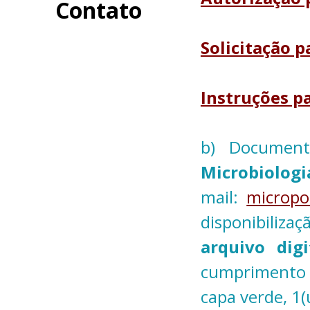
Contato
Solicitação p
Instruções p
b) Documen
Microbiologi
mail:
micropo
disponibiliza
arquivo dig
cumprimento d
capa verde, 1